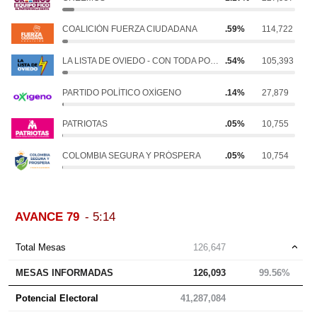
COALICIÓN FUERZA CIUDADANA
.59%
114,722
LA LISTA DE OVIEDO - CON TODA POR COLOMBIA
.54%
105,393
PARTIDO POLÍTICO OXÍGENO
.14%
27,879
PATRIOTAS
.05%
10,755
COLOMBIA SEGURA Y PRÓSPERA
.05%
10,754
AVANCE 79
- 5:14
Total Mesas
126,647
MESAS INFORMADAS
126,093
99.56%
Potencial Electoral
41,287,084