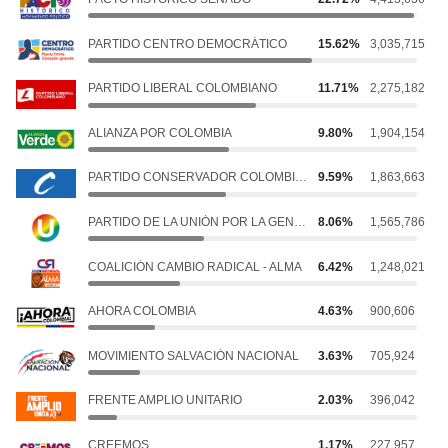
PARTIDO CENTRO DEMOCRÁTICO
15.62%
3,035,715
PARTIDO LIBERAL COLOMBIANO
11.71%
2,275,182
ALIANZA POR COLOMBIA
9.80%
1,904,154
PARTIDO CONSERVADOR COLOMBIANO
9.59%
1,863,663
PARTIDO DE LA UNIÓN POR LA GENTE - PARTIDO DE LA U
8.06%
1,565,786
COALICIÓN CAMBIO RADICAL - ALMA
6.42%
1,248,021
AHORA COLOMBIA
4.63%
900,606
MOVIMIENTO SALVACIÓN NACIONAL
3.63%
705,924
FRENTE AMPLIO UNITARIO
2.03%
396,042
CREEMOS
1.17%
227,957